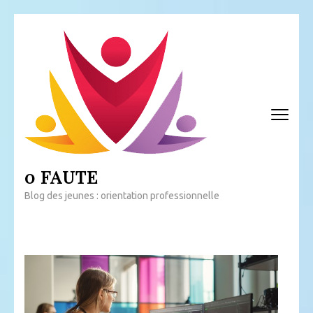
Aller
au
contenu
(Pressez
Entrée)
0 FAUTE
Blog des jeunes : orientation professionnelle